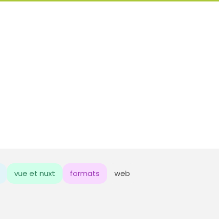
vue et nuxt
formats
web