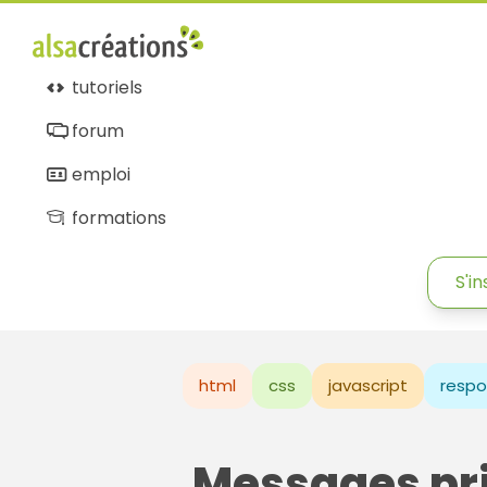
tutoriels
forum
emploi
formations
S'in
html
css
javascript
respo
Messages pr