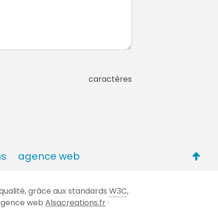
caractères
Retou
ns
agence web
en
haut
qualité, grâce aux standards
W3C
,
de
 l'agence web
Alsacreations.fr
·
page