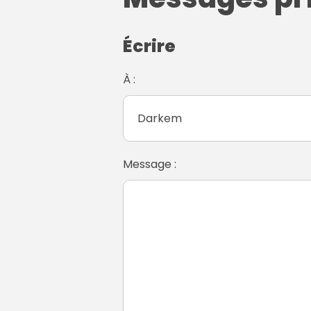
Écrire
À :
Message :