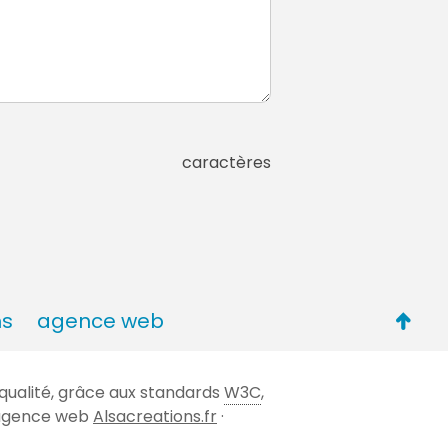
caractères
Retou
ns
agence web
en
haut
qualité, grâce aux standards
W3C
,
de
 l'agence web
Alsacreations.fr
·
page