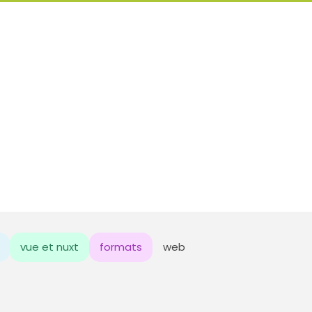
vue et nuxt
formats
web