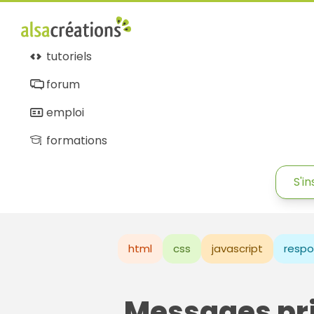
tutoriels
forum
emploi
formations
S'in
html
css
javascript
respo
Messages pr