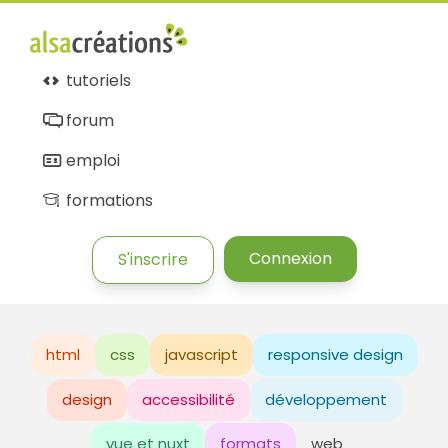
tutoriels
forum
emploi
formations
Connexion
S'inscrire
html
css
javascript
responsive design
design
accessibilité
développement
vue et nuxt
formats
web