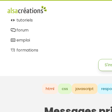
tutoriels
forum
emploi
formations
S'in
html
css
javascript
respo
Messages pr