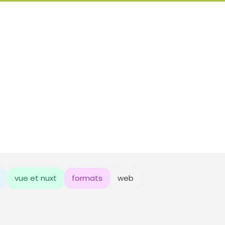
vue et nuxt
formats
web