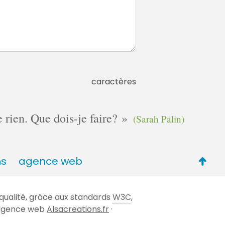
caractères
e rien. Que dois-je faire?
(Sarah Palin)
Retou
ns
agence web
en
haut
qualité, grâce aux standards
W3C
,
de
 l'agence web
Alsacreations.fr
·
page