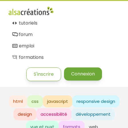
tutoriels
forum
emploi
formations
Connexion
S'inscrire
html
css
javascript
responsive design
design
accessibilité
développement
vue et nuxt
formats
web