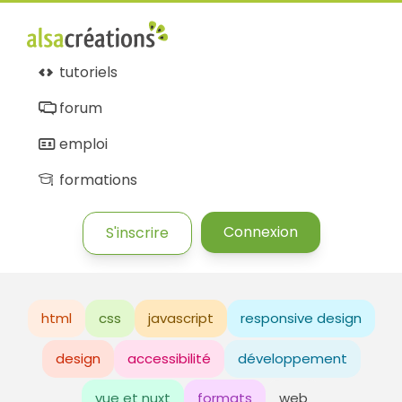
tutoriels
forum
emploi
formations
Connexion
S'inscrire
html
css
javascript
responsive design
design
accessibilité
développement
vue et nuxt
formats
web