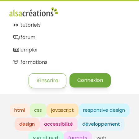
tutoriels
forum
emploi
formations
Connexion
S'inscrire
html
css
javascript
responsive design
design
accessibilité
développement
vue et nuxt
formats
web