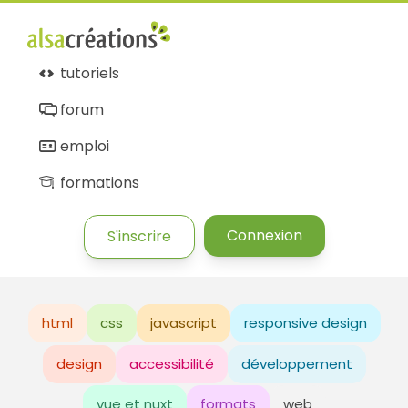
tutoriels
forum
emploi
formations
Connexion
S'inscrire
html
css
javascript
responsive design
design
accessibilité
développement
vue et nuxt
formats
web