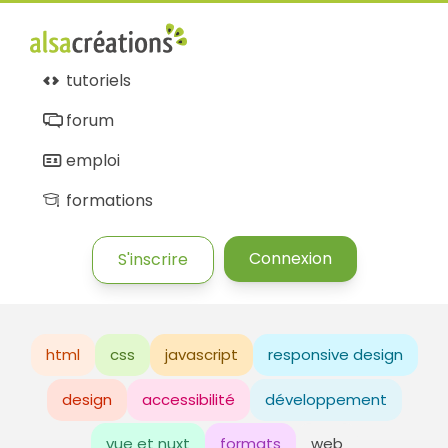
tutoriels
forum
emploi
formations
Connexion
S'inscrire
html
css
javascript
responsive design
design
accessibilité
développement
vue et nuxt
formats
web