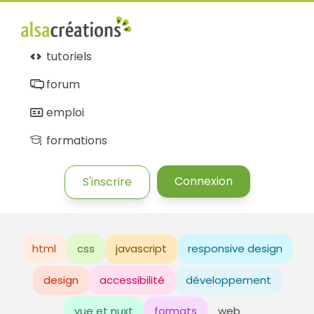
tutoriels
forum
emploi
formations
Connexion
S'inscrire
html
css
javascript
responsive design
design
accessibilité
développement
vue et nuxt
formats
web