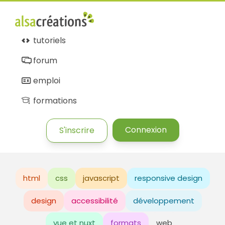
tutoriels
forum
emploi
formations
Connexion
S'inscrire
html
css
javascript
responsive design
design
accessibilité
développement
vue et nuxt
formats
web