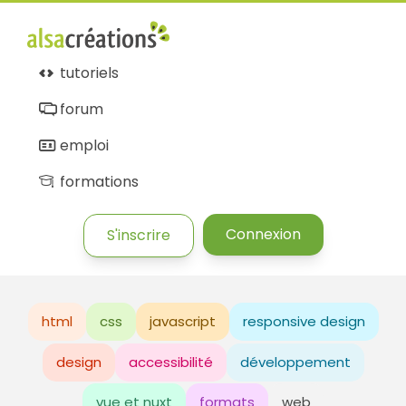
tutoriels
forum
emploi
formations
Connexion
S'inscrire
html
css
javascript
responsive design
design
accessibilité
développement
vue et nuxt
formats
web