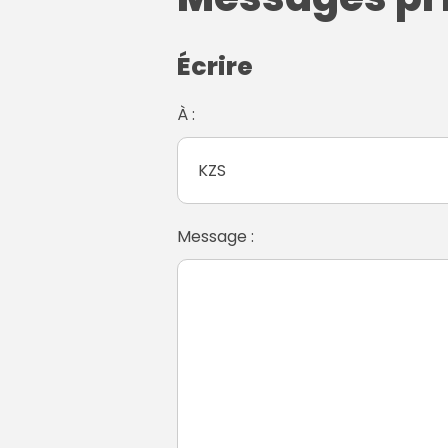
Écrire
À :
Message :