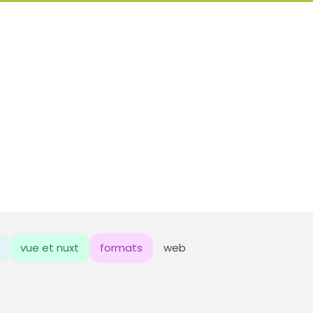
vue et nuxt
formats
web