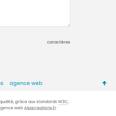
caractères
Retou
ns
agence web
en
haut
qualité, grâce aux standards
W3C
,
de
 l'agence web
Alsacreations.fr
·
page