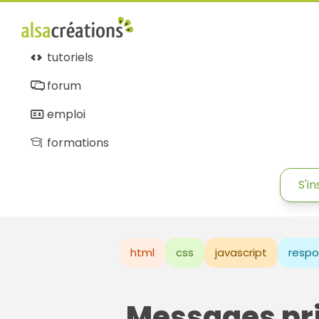
tutoriels
forum
emploi
formations
S'in
html
css
javascript
respo
Messages pr