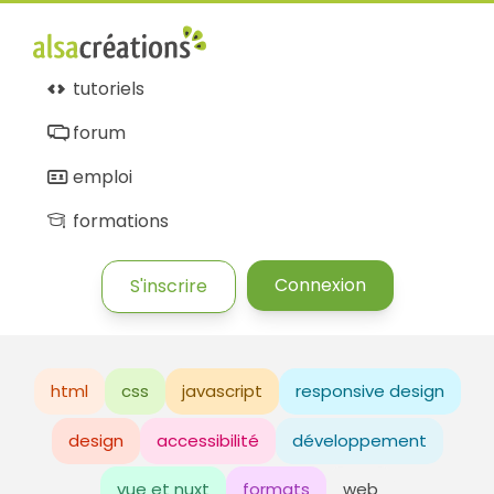
tutoriels
forum
emploi
formations
Connexion
S'inscrire
html
css
javascript
responsive design
design
accessibilité
développement
vue et nuxt
formats
web