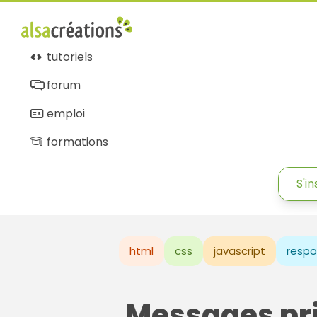
tutoriels
forum
emploi
formations
S'in
html
css
javascript
respo
Messages pr