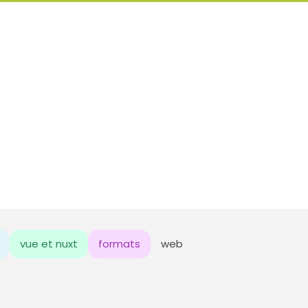
vue et nuxt
formats
web