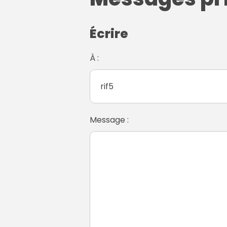
Écrire
À :
Message :