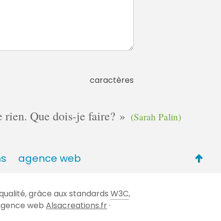
caractères
e rien. Que dois-je faire?
(Sarah Palin)
Retou
ns
agence web
en
haut
qualité, grâce aux standards
W3C
,
de
 l'agence web
Alsacreations.fr
·
page