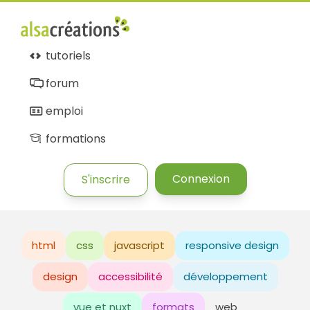
tutoriels
forum
emploi
formations
Connexion
S'inscrire
html
css
javascript
responsive design
design
accessibilité
développement
vue et nuxt
formats
web