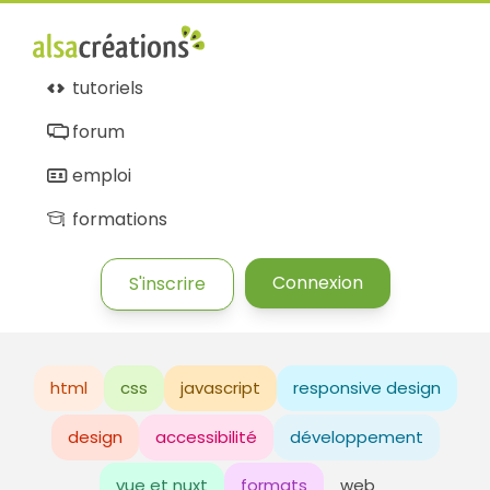
tutoriels
forum
emploi
formations
Connexion
S'inscrire
html
css
javascript
responsive design
design
accessibilité
développement
vue et nuxt
formats
web