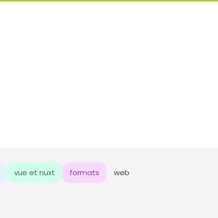
vue et nuxt
formats
web