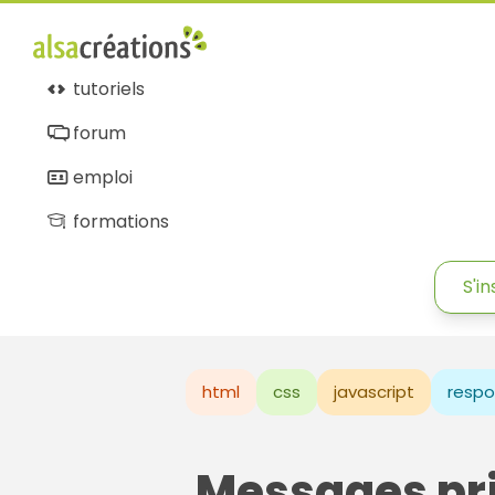
tutoriels
forum
emploi
formations
S'in
html
css
javascript
respo
Messages pr