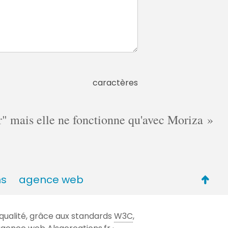
caractères
cer" mais elle ne fonctionne qu'avec Moriza
Retou
ns
agence web
en
haut
qualité, grâce aux standards
W3C
,
de