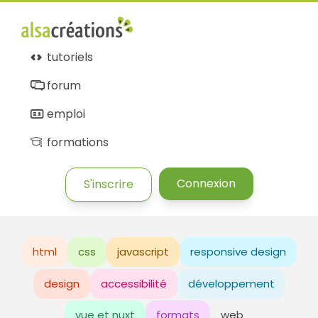
tutoriels
forum
emploi
formations
Connexion
S'inscrire
html
css
javascript
responsive design
design
accessibilité
développement
vue et nuxt
formats
web