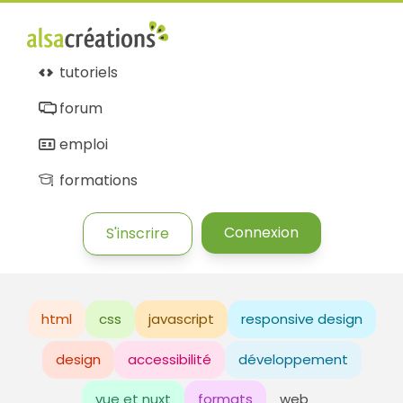
tutoriels
forum
emploi
formations
Connexion
S'inscrire
html
css
javascript
responsive design
design
accessibilité
développement
vue et nuxt
formats
web