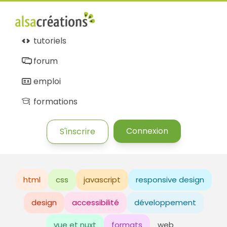
tutoriels
forum
emploi
formations
Connexion
S'inscrire
html
css
javascript
responsive design
design
accessibilité
développement
vue et nuxt
formats
web