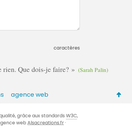
caractères
e rien. Que dois-je faire?
(Sarah Palin)
Retou
ns
agence web
en
haut
qualité, grâce aux standards
W3C
,
de
 l'agence web
Alsacreations.fr
·
page