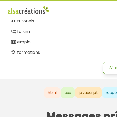
tutoriels
forum
emploi
formations
S'in
html
css
javascript
respo
Messages pr