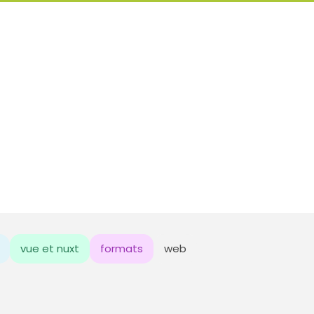
vue et nuxt
formats
web