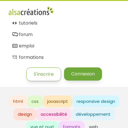
tutoriels
forum
emploi
formations
Connexion
S'inscrire
html
css
javascript
responsive design
design
accessibilité
développement
vue et nuxt
formats
web