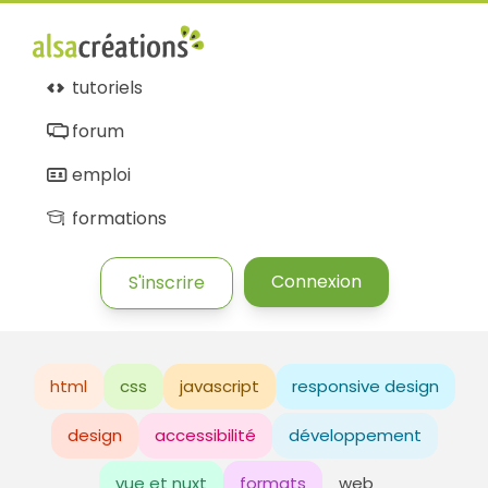
tutoriels
forum
emploi
formations
Connexion
S'inscrire
html
css
javascript
responsive design
design
accessibilité
développement
vue et nuxt
formats
web