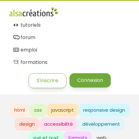
tutoriels
forum
emploi
formations
Connexion
S'inscrire
html
css
javascript
responsive design
design
accessibilité
développement
vue et nuxt
formats
web