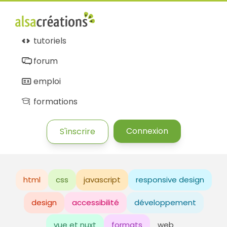
tutoriels
forum
emploi
formations
Connexion
S'inscrire
html
css
javascript
responsive design
design
accessibilité
développement
vue et nuxt
formats
web