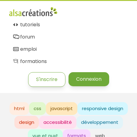
tutoriels
forum
emploi
formations
Connexion
S'inscrire
html
css
javascript
responsive design
design
accessibilité
développement
vue et nuxt
formats
web