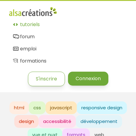
tutoriels
forum
emploi
formations
Connexion
S'inscrire
html
css
javascript
responsive design
design
accessibilité
développement
vue et nuxt
formats
web