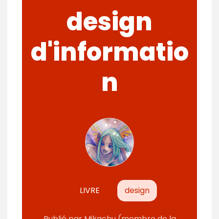
design
d'informatio
n
LIVRE
design
Publié
par
Mikachu
(membre de la