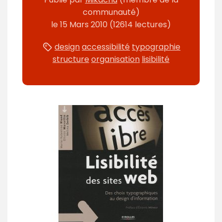
communauté)
le
15 Mars 2010
(12614 lectures)
design
accessibilité
typographie
structure
organisation
lisibilité