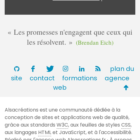
Les promesses n'engagent que ceux qui
les résolvent.
(Brendan Eich)
plan du
site
contact
formations
agence
Retou
web
en
haut
Alsacréations est une communauté dédiée à la
de
conception de sites et applications web de qualité,
page
grâce aux standards
W3C
, aux feuilles de styles
CSS
,
aux langages
HTML
et JavaScript, et à l'accessibilité.
Réalisé par l'agence web
Alsacreations.fr
·
À propos