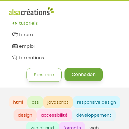
tutoriels
forum
emploi
formations
Connexion
S'inscrire
html
css
javascript
responsive design
design
accessibilité
développement
vue et nuxt
formats
web