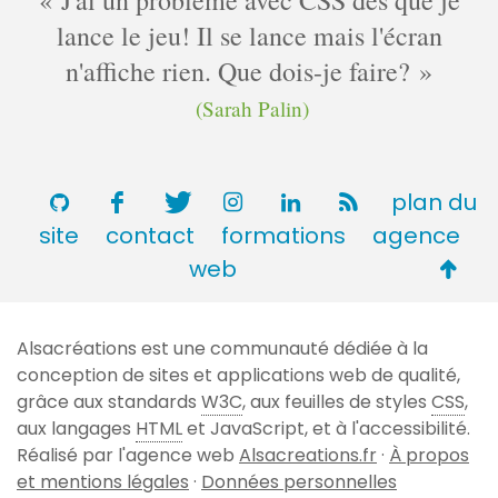
lance le jeu! Il se lance mais l'écran
n'affiche rien. Que dois-je faire?
(Sarah Palin)
plan du
site
contact
formations
agence
Retou
web
en
haut
Alsacréations est une communauté dédiée à la
de
conception de sites et applications web de qualité,
page
grâce aux standards
W3C
, aux feuilles de styles
CSS
,
aux langages
HTML
et JavaScript, et à l'accessibilité.
Réalisé par l'agence web
Alsacreations.fr
·
À propos
et mentions légales
·
Données personnelles