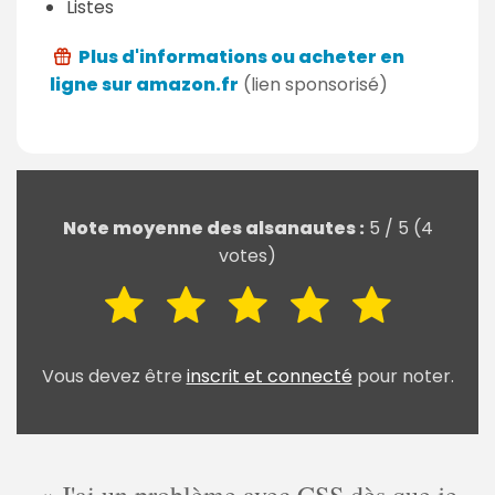
Listes
Plus d'informations ou acheter en
ligne sur amazon.fr
(lien sponsorisé)
Note moyenne des alsanautes :
5
/
5
(
4
votes)
Vous devez être
inscrit et connecté
pour noter.
J'ai un problème avec CSS dès que je