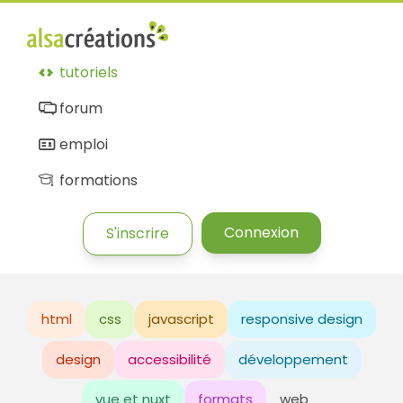
tutoriels
forum
emploi
formations
Connexion
S'inscrire
html
css
javascript
responsive design
design
accessibilité
développement
vue et nuxt
formats
web