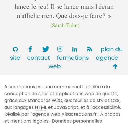
lance le jeu! Il se lance mais l'écran
n'affiche rien. Que dois-je faire?
(Sarah Palin)
plan du
site
contact
formations
agence
Retou
web
en
haut
Alsacréations est une communauté dédiée à la
de
conception de sites et applications web de qualité,
page
grâce aux standards
W3C
, aux feuilles de styles
CSS
,
aux langages
HTML
et JavaScript, et à l'accessibilité.
Réalisé par l'agence web
Alsacreations.fr
·
À propos
et mentions légales
·
Données personnelles