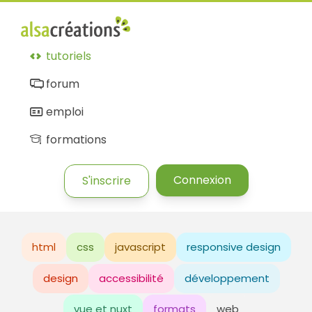
tutoriels
forum
emploi
formations
Connexion
S'inscrire
html
css
javascript
responsive design
design
accessibilité
développement
vue et nuxt
formats
web