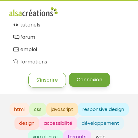
tutoriels
forum
emploi
formations
Connexion
S'inscrire
html
css
javascript
responsive design
design
accessibilité
développement
vue et nuxt
formats
web