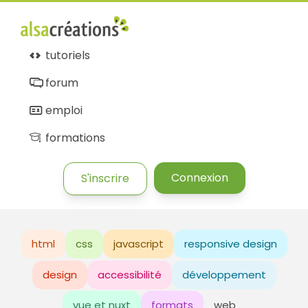
tutoriels
forum
emploi
formations
Connexion
S'inscrire
html
css
javascript
responsive design
design
accessibilité
développement
vue et nuxt
formats
web