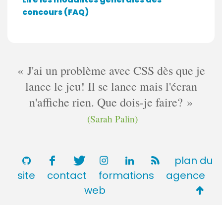
concours (FAQ)
J'ai un problème avec CSS dès que je
lance le jeu! Il se lance mais l'écran
n'affiche rien. Que dois-je faire?
(Sarah Palin)
plan du
site
contact
formations
agence
Retou
web
en
haut