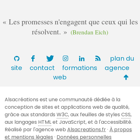
Les promesses n'engagent que ceux qui les
résolvent.
(Brendan Eich)
plan du
site
contact
formations
agence
Retou
web
en
haut
Alsacréations est une communauté dédiée à la
de
conception de sites et applications web de qualité,
page
grâce aux standards
W3C
, aux feuilles de styles
CSS
,
aux langages
HTML
et JavaScript, et à l'accessibilité.
Réalisé par l'agence web
Alsacreations.fr
·
À propos
et mentions légales
·
Données personnelles