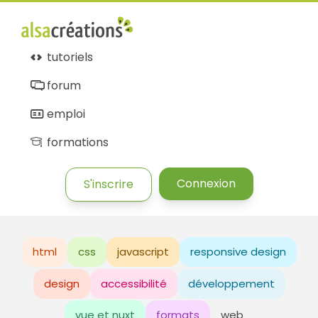
tutoriels
forum
emploi
formations
Connexion
S'inscrire
html
css
javascript
responsive design
design
accessibilité
développement
vue et nuxt
formats
web