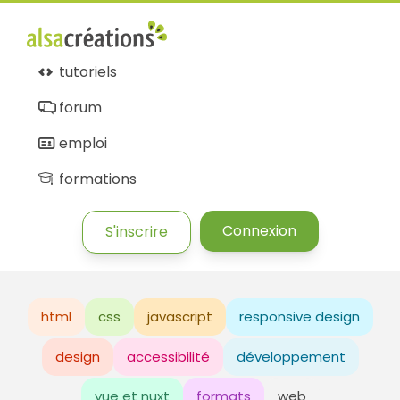
tutoriels
forum
emploi
formations
Connexion
S'inscrire
html
css
javascript
responsive design
design
accessibilité
développement
vue et nuxt
formats
web