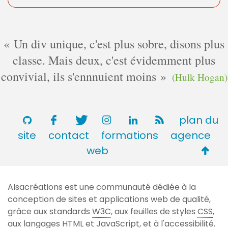
Un div unique, c'est plus sobre, disons plus
classe. Mais deux, c'est évidemment plus
convivial, ils s'ennnuient moins
(Hulk Hogan)
plan du
site
contact
formations
agence
Retou
web
en
haut
Alsacréations est une communauté dédiée à la
de
conception de sites et applications web de qualité,
page
grâce aux standards
W3C
, aux feuilles de styles
CSS
,
aux langages
HTML
et JavaScript, et à l'accessibilité.