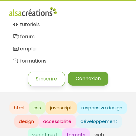
tutoriels
forum
emploi
formations
Connexion
S'inscrire
html
css
javascript
responsive design
design
accessibilité
développement
vue et nuxt
formats
web