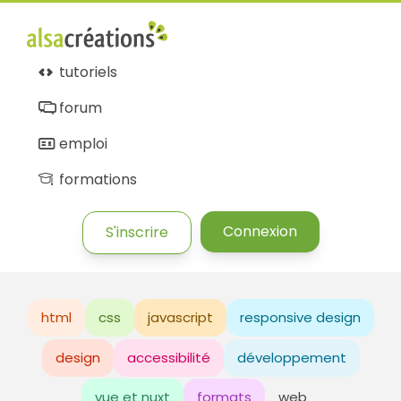
tutoriels
forum
emploi
formations
Connexion
S'inscrire
html
css
javascript
responsive design
design
accessibilité
développement
vue et nuxt
formats
web