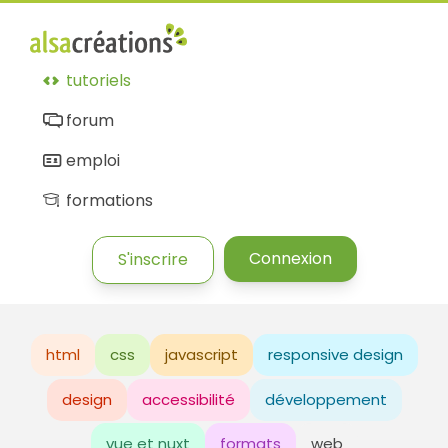
tutoriels
forum
emploi
formations
Connexion
S'inscrire
html
css
javascript
responsive design
design
accessibilité
développement
vue et nuxt
formats
web