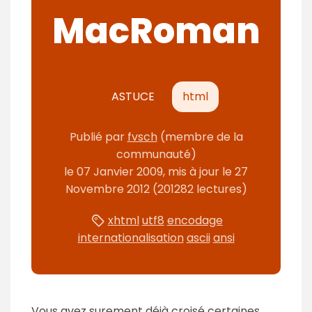
MacRoman
ASTUCE
html
Publié
par
fvsch
(membre de la
communauté)
le
07 Janvier 2009
, mis à jour le
27
Novembre 2012
(201282 lectures)
xhtml
utf8
encodage
internationalisation
ascii
ansi
Vous avez surement déjà croisé certaines