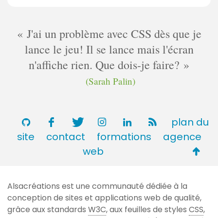
J'ai un problème avec CSS dès que je
lance le jeu! Il se lance mais l'écran
n'affiche rien. Que dois-je faire?
(Sarah Palin)
plan du
site
contact
formations
agence
Retou
web
en
haut
Alsacréations est une communauté dédiée à la
de
conception de sites et applications web de qualité,
page
grâce aux standards
W3C
, aux feuilles de styles
CSS
,