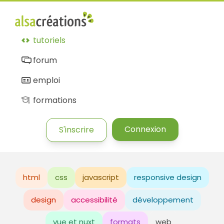
tutoriels
forum
emploi
formations
Connexion
S'inscrire
html
css
javascript
responsive design
design
accessibilité
développement
vue et nuxt
formats
web