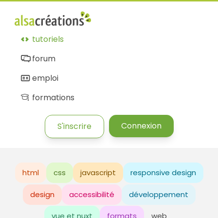
tutoriels
forum
emploi
formations
Connexion
S'inscrire
html
css
javascript
responsive design
design
accessibilité
développement
vue et nuxt
formats
web