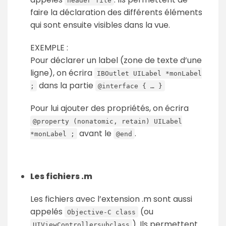
header file
faire la déclaration des différents éléments
qui sont ensuite visibles dans la vue.
EXEMPLE :
Pour déclarer un label (zone de texte d’une
ligne), on écrira
IBOutlet UILabel *monLabel
dans la partie
;
@interface { … }
Pour lui ajouter des propriétés, on écrira
@property (nonatomic, retain) UILabel
avant le
.
*monLabel ;
@end
Les fichiers .m
Les fichiers avec l’extension .m sont aussi
appelés
(ou
Objective-C class
). Ils permettent
UIViewControllersubclass