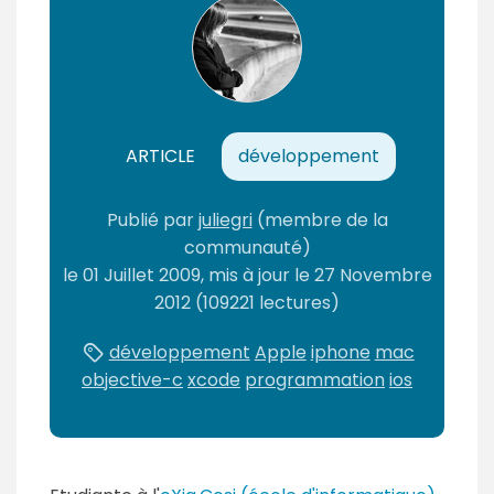
n
t
ARTICLE
développement
Publié
par
juliegri
(membre de la
communauté)
le
01 Juillet 2009
, mis à jour le
27 Novembre
2012
(109221 lectures)
développement
Apple
iphone
mac
objective-c
xcode
programmation
ios