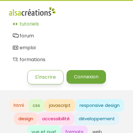
tutoriels
forum
emploi
formations
Connexion
S'inscrire
html
css
javascript
responsive design
design
accessibilité
développement
vue et nuxt
formats
web