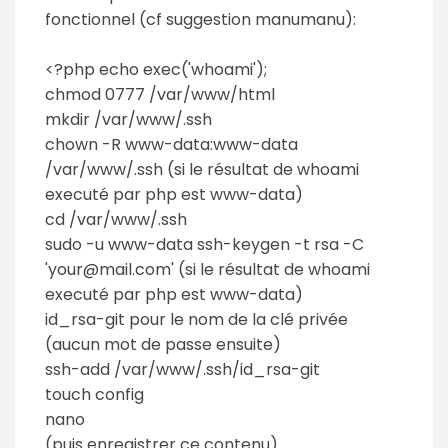
fonctionnel (cf suggestion manumanu):
<?php echo exec('whoami');
chmod 0777 /var/www/html
mkdir /var/www/.ssh
chown -R www-data:www-data
/var/www/.ssh (si le résultat de whoami
executé par php est www-data)
cd /var/www/.ssh
sudo -u www-data ssh-keygen -t rsa -C
'your@mail.com' (si le résultat de whoami
executé par php est www-data)
id_rsa-git pour le nom de la clé privée
(aucun mot de passe ensuite)
ssh-add /var/www/.ssh/id_rsa-git
touch config
nano
(puis enregistrer ce contenu)