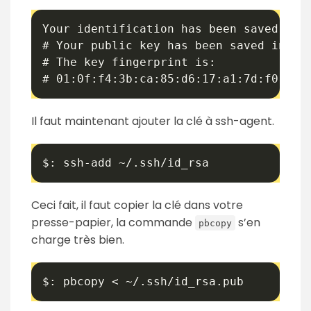
Your identification has been saved in /
# Your public key has been saved in /Us
# The key fingerprint is:

# 01:0f:f4:3b:ca:85:d6:17:a1:7d:f0:68:
Il faut maintenant ajouter la clé à ssh-agent.
$: ssh-add ~/.ssh/id_rsa
Ceci fait, il faut copier la clé dans votre
presse-papier, la commande
s’en
pbcopy
charge très bien.
$: pbcopy < ~/.ssh/id_rsa.pub