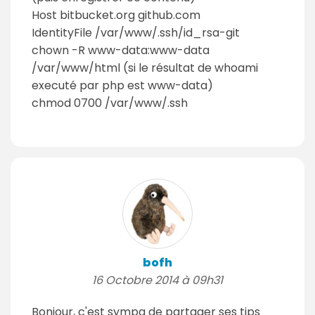
Host bitbucket.org github.com
IdentityFile /var/www/.ssh/id_rsa-git
chown -R www-data:www-data
/var/www/html (si le résultat de whoami
executé par php est www-data)
chmod 0700 /var/www/.ssh
bofh
16 Octobre 2014 à 09h31
Bonjour, c'est sympa de partager ses tips