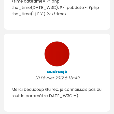
<time datetime="<?php
the_time(DATE_W3C); ?>" pubdate><?php
the_time('l j F Y') ?></time>
audrasjb
20 Février 2012 à 12h49
Merci beaucoup Guirec, je connaissais pas du
tout le paramètre DATE_W3C :-)