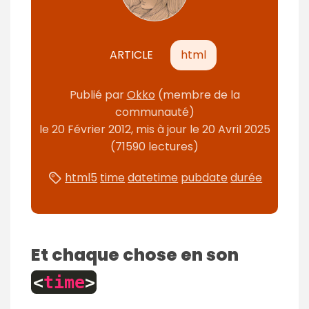
n
t
ARTICLE
html
Publié
par
Okko
(membre de la
communauté)
le
20 Février 2012
, mis à jour le
20 Avril 2025
(71590 lectures)
html5
time
datetime
pubdate
durée
Et chaque chose en son
<
time
>