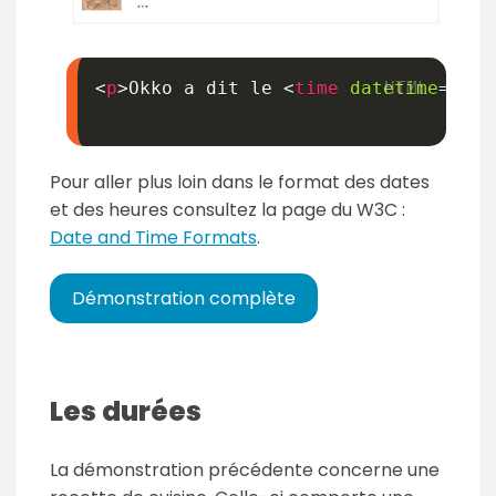
<
p
>
Okko a dit le 
<
time
datetime
=
"
201
Pour aller plus loin dans le format des dates
et des heures consultez la page du W3C :
Date and Time Formats
.
Démonstration complète
Les durées
La démonstration précédente concerne une