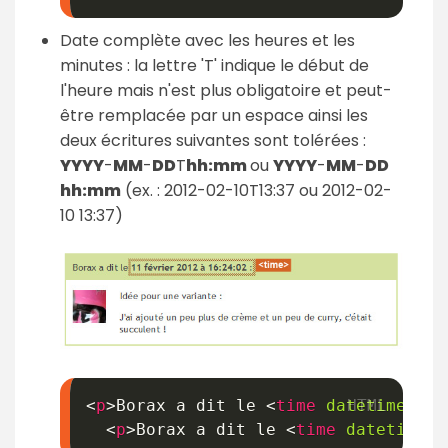
Date complète avec les heures et les
minutes : la lettre 'T' indique le début de
l'heure mais n'est plus obligatoire et peut-
être remplacée par un espace ainsi les
deux écritures suivantes sont tolérées :
YYYY
-
MM
-
DD
T
hh:
mm
ou
YYYY
-
MM
-
DD
hh:
mm
(ex. : 2012-02-10T13:37 ou 2012-02-
10 13:37)
<
p
>
Borax a dit le 
<
time
datetime
=
"
20
<
p
>
Borax a dit le 
<
time
datetime
=
"