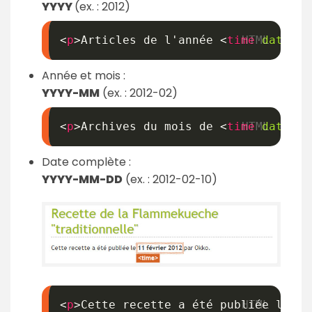
YYYY
(ex. : 2012)
<
p
>
Articles de l'année 
<
time
datetim
Année et mois :
YYYY-MM
(ex. : 2012-02)
<
p
>
Archives du mois de 
<
time
datetim
Date complète :
YYYY-MM-DD
(ex. : 2012-02-10)
<
p
>
Cette recette a été publiée le 
<
t