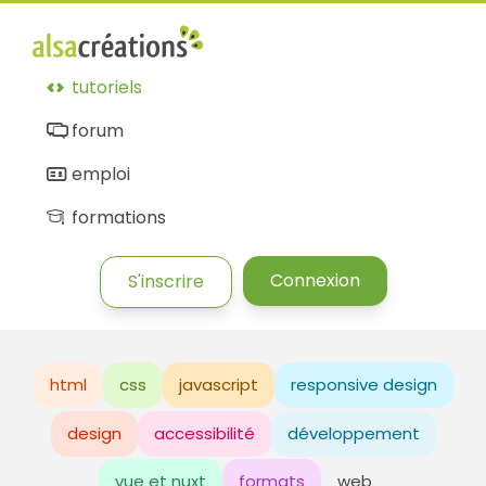
tutoriels
forum
emploi
formations
Connexion
S'inscrire
html
css
javascript
responsive design
design
accessibilité
développement
vue et nuxt
formats
web