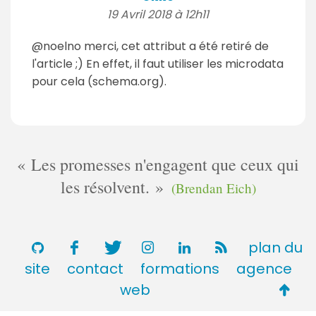
19 Avril 2018 à 12h11
@noelno merci, cet attribut a été retiré de
l'article ;) En effet, il faut utiliser les microdata
pour cela (schema.org).
Les promesses n'engagent que ceux qui
les résolvent.
(Brendan Eich)
plan du
site
contact
formations
agence
Retou
web
en