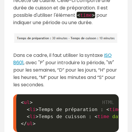
recette de cuisine. Celle-ci comporte une
durée de cuisson et de préparation. Il est
possible d'utiliser l'élément
pour
<
time
>
indiquer une période ou une durée.
Dans ce cadre, il faut utiliser la syntaxe
ISO
8601
, avec "P" pour introduire la période, "W"
pour les semaines, “D” pour les jours, “H” pour
les heures, “M” pour les minutes and “S” pour
les secondes.
<
ul
>
<
li
>
Temps de préparation : 
<
time
da
<
li
>
Temps de cuisson : 
<
time
dateti
</
ul
>