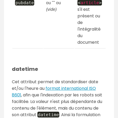
pubdate
<
article
>
ou "" ou
s'il est
(vide)
présent ou
de
l'intégralité
du
document
datetime
Cet attribut permet de standardiser date
et/ou l'heure au
format international ISO
8601
, afin que l'indexation par les robots soit
facilitée. La valeur n'est plus dépendante du
contenu de l'élément, mais du contenu de
son attribut
. Ainsi la formulation
datetime