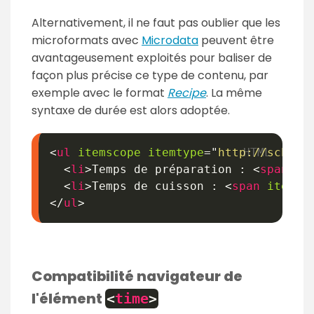
Alternativement, il ne faut pas oublier que les
microformats avec
Microdata
peuvent être
avantageusement exploités pour baliser de
façon plus précise ce type de contenu, par
exemple avec le format
Recipe
. La même
syntaxe de durée est alors adoptée.
<
ul
itemscope
itemtype
=
"
http://schema
<
li
>
Temps de préparation : 
<
span
it
<
li
>
Temps de cuisson : 
<
span
itempr
</
ul
>
Compatibilité navigateur de
l'élément
<
time
>