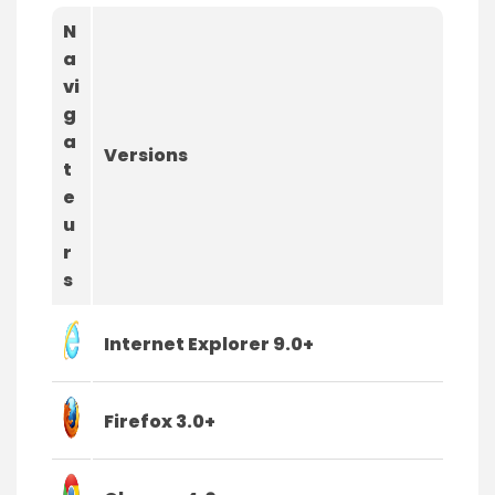
N
a
vi
g
a
Versions
t
e
u
r
s
Internet Explorer 9.0+
Firefox 3.0+