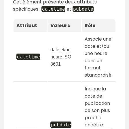
Cet élément présente deux attributs
spécifiques :
et
.
datetime
pubdate
Attribut
Valeurs
Rôle
Associe une
date et/ou
date et/ou
une heure
datetime
heure ISO
dans un
8601
format
standardisé
Indique la
date de
publication
de son plus
proche
ancêtre
pubdate