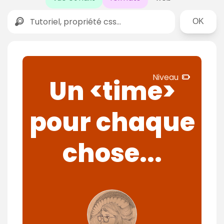
Rechercher
N
Niveau
Un <time>
i
v
pour chaque
e
a
u
chose...
d
é
b
u
t
a