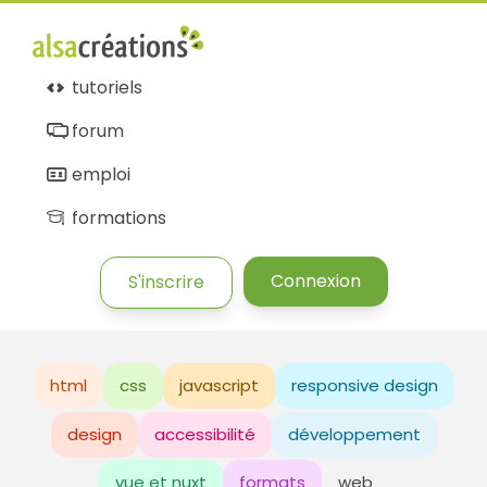
tutoriels
forum
emploi
formations
Connexion
S'inscrire
html
css
javascript
responsive design
design
accessibilité
développement
vue et nuxt
formats
web