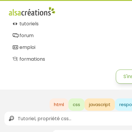
tutoriels
forum
emploi
formations
S'in
html
css
javascript
respo