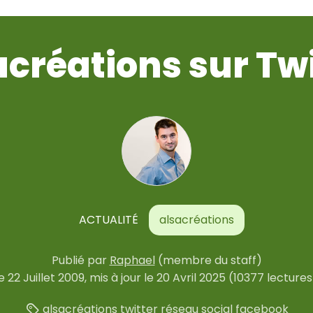
acréations sur Twi
ACTUALITÉ
alsacréations
Publié
par
Raphael
(membre du staff)
le
22 Juillet 2009
, mis à jour le
20 Avril 2025
(10377 lectures
alsacréations
twitter
réseau
social
facebook