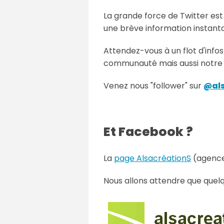
La grande force de Twitter est s
une brève information instant
Attendez-vous à un flot d'infos
communauté mais aussi notre ac
Venez nous
"follower"
sur
@als
Et Facebook ?
La
page AlsacréationS
(agence
Nous allons attendre que quelqu