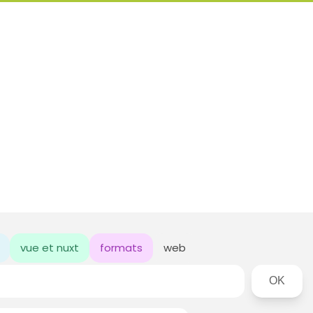
vue et nuxt
formats
web
Rechercher