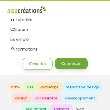
tutoriels
forum
emploi
formations
Connexion
S'inscrire
html
css
javascript
responsive design
design
accessibilité
développement
vue et nuxt
formats
web