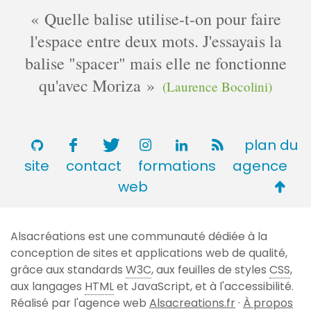
Quelle balise utilise-t-on pour faire
l'espace entre deux mots. J'essayais la
balise "spacer" mais elle ne fonctionne
qu'avec Moriza
(Laurence Bocolini)
plan du
site
contact
formations
agence
Retou
web
en
haut
Alsacréations est une communauté dédiée à la
de
conception de sites et applications web de qualité,
page
grâce aux standards
W3C
, aux feuilles de styles
CSS
,
aux langages
HTML
et JavaScript, et à l'accessibilité.
Réalisé par l'agence web
Alsacreations.fr
·
À propos