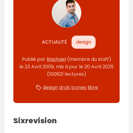
ACTUALITÉ
design
Publié
par
Raphael
(membre du staff)
le
23 Avril 2009
, mis à jour le
20 Avril 2025
(100621 lectures)
design
droit
icones
libre
Sixrevision