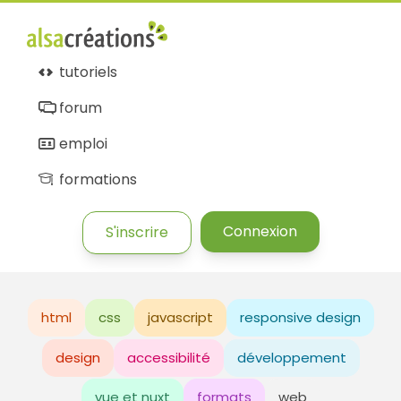
tutoriels
forum
emploi
formations
Connexion
S'inscrire
html
css
javascript
responsive design
design
accessibilité
développement
vue et nuxt
formats
web