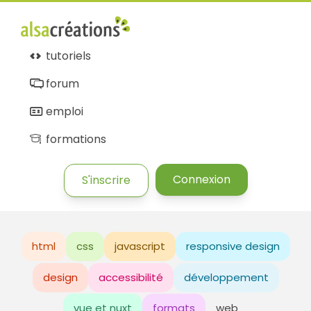
tutoriels
forum
emploi
formations
Connexion
S'inscrire
html
css
javascript
responsive design
design
accessibilité
développement
vue et nuxt
formats
web