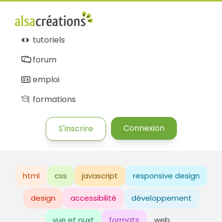
tutoriels
forum
emploi
formations
Connexion
S'inscrire
html
css
javascript
responsive design
design
accessibilité
développement
vue et nuxt
formats
web