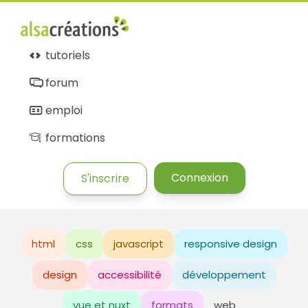
tutoriels
forum
emploi
formations
Connexion
S'inscrire
html
css
javascript
responsive design
design
accessibilité
développement
vue et nuxt
formats
web