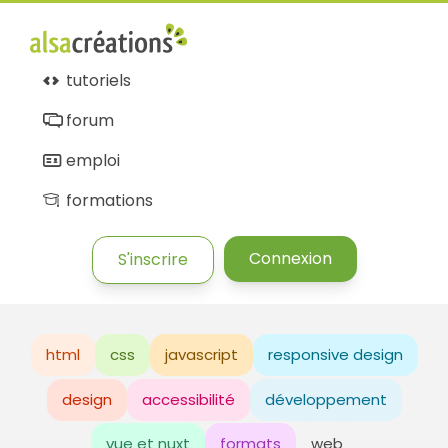
tutoriels
forum
emploi
formations
Connexion
S'inscrire
html
css
javascript
responsive design
design
accessibilité
développement
vue et nuxt
formats
web